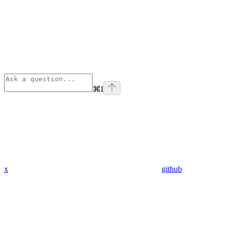
⌘
I
x
github