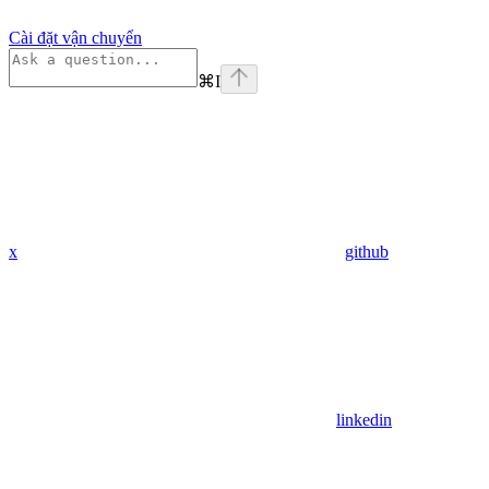
Cài đặt vận chuyển
⌘
I
x
github
linkedin