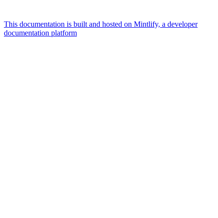
This documentation is built and hosted on Mintlify, a developer
documentation platform